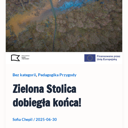
,
Bez kategorii
Pedagogika Przygody
Zielona Stolica
dobiegła końca!
Sofia Chepil
/
2025-06-30