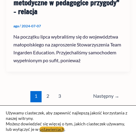
metodyczne w pedagogice przygody”
– relacja
aga
/
2024-07-07
Na początku lipca wybraliśmy się do województwa
małopolskiego na zaproszenie Stowarzyszenia Team
Ingarden Education. Przyjechaliśmy samochodem
wypełnionym po sufit, ponieważ
1
2
3
Następny
→
Używamy ciasteczek, aby zapewnić najlepszą jakość korzystania z
naszej witryny.
Możesz dowiedzieć się więcej o tym, jakich ciasteczek używamy,
lub wyłączyć je w
ustawieniach
.
Prawa autorskie © 2026 Fundacja nauka przygoda | Obsługiwane