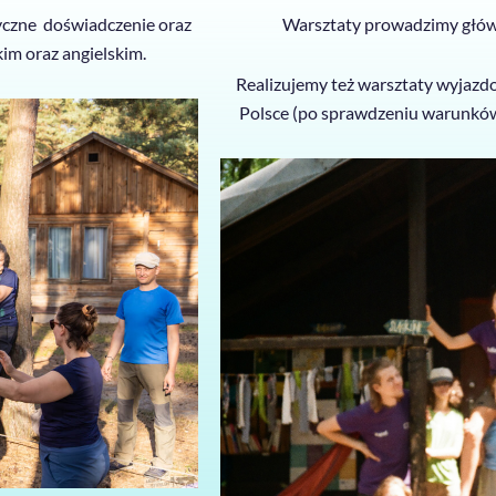
tyczne doświadczenie oraz
Warsztaty prowadzimy główni
kim oraz angielskim.
Realizujemy też warsztaty wyjaz
Polsce (po sprawdzeniu warunkó