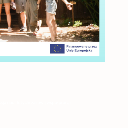
tdoorowe
eksja nad dotychczasową współpracą i