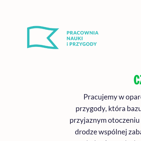
Przejdź
do
treści
C
Pracujemy w opar
przygody
,
która baz
przyjaznym otoczeniu 
drodze wspólnej zaba