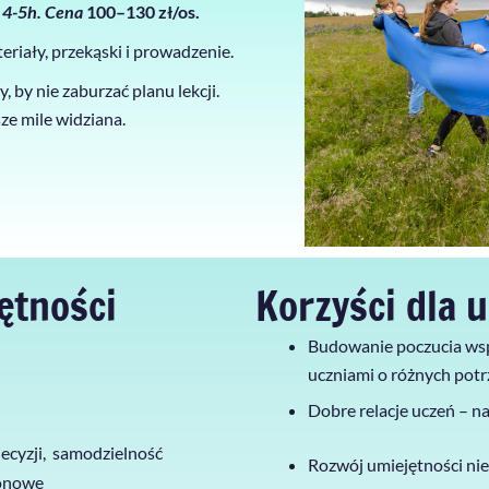
)
4-5h. Cena
100–130 zł/os.
eriały, przekąski i prowadzenie.
 by nie zaburzać planu lekcji.
ze mile widziana.
ętności
Korzyści dla u
Budowanie poczucia wspó
uczniami o różnych pot
Dobre relacje uczeń – na
ecyzji, samodzielność
Rozwój umiejętności ni
lonowe