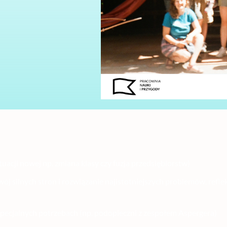
zowane poprzez warsztaty ou
uacji nowej np. zmiana klasy czy fuzja przedsiębiorstw)
wój silnych stron i rozwiązanie najistotniejszych problemów, refl
specjalnych potrzebach (np. podopieczni z zespołem Aspergera)