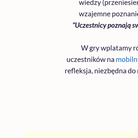
wiedzy (przeniesie
wzajemne poznanie 
“Uczestnicy poznają s
W gry wplatamy ró
uczestników na
mobiln
refleksja, niezbędna do