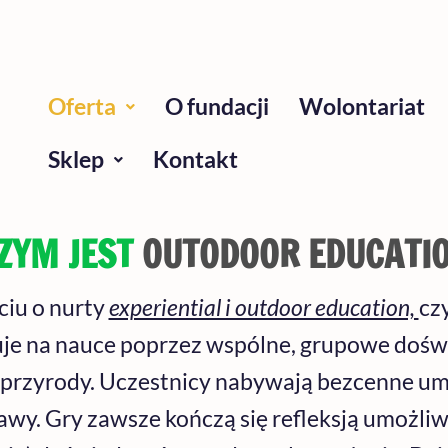
Oferta
O fundacji
Wolontariat
Sklep
Kontakt
ZYM JEST
OUTODOOR EDUCATI
ciu o nurty
experiential i outdoor education,
cz
uje na nauce poprzez wspólne, grupowe doświ
przyrody. Uczestnicy nabywają bezcenne um
wy. Gry zawsze kończą się refleksją umożliw