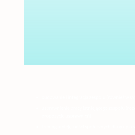
Przykładowe cele reali
budowanie i integracja zespołu (również w syt
usprawnienie pracy istniejącego zespołu (roz
propozycje usprawnień)
trening umiejętności społecznych dla grup o 