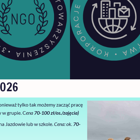
2026
Ponieważ tylko tak możemy zacząć pracę
 w grupie. C
ena
70-100 zł/os./zajęcia)
na Jazdowie lub w szkole.
Cena: ok.
70-