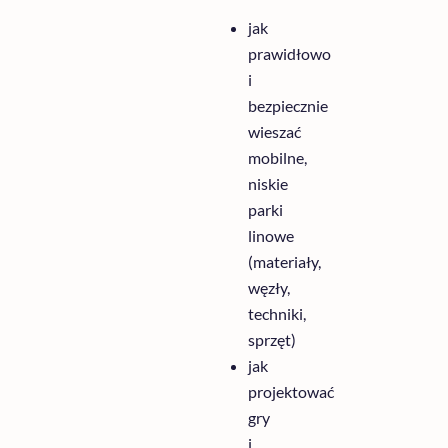
jak
prawidłowo
i
bezpiecznie
wieszać
mobilne,
niskie
parki
linowe
(materiały,
węzły,
techniki,
sprzęt)
jak
projektować
gry
i