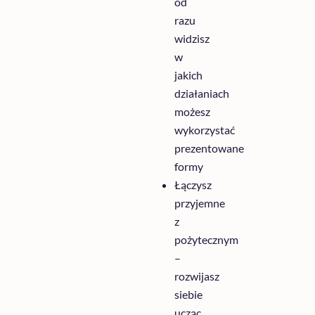
od
razu
widzisz
w
jakich
działaniach
możesz
wykorzystać
prezentowane
formy
Łączysz
przyjemne
z
pożytecznym
–
rozwijasz
siebie
ucząc