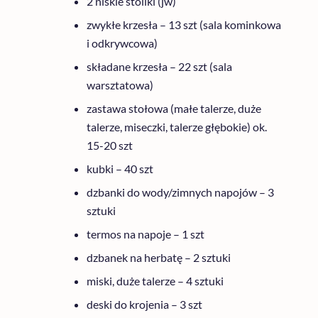
2 niskie stoliki (jw)
zwykłe krzesła – 13 szt (sala kominkowa
i odkrywcowa)
składane krzesła – 22 szt (sala
warsztatowa)
zastawa stołowa (małe talerze, duże
talerze, miseczki, talerze głębokie) ok.
15-20 szt
kubki – 40 szt
dzbanki do wody/zimnych napojów – 3
sztuki
termos na napoje – 1 szt
dzbanek na herbatę – 2 sztuki
miski, duże talerze – 4 sztuki
deski do krojenia – 3 szt