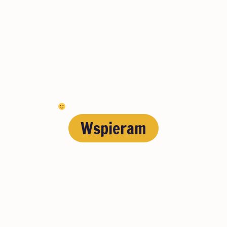
prowadzimy!
Domek Przygody to bijące serce
pedagogiki przygody w Polsce. Potrzebuje stałego,
stabilnego finansowania. Żeby pozostać niezależnymi
politycznie oraz nie ulegać „grantozie”, budujemy stały
zespół patronów. Bądź jednym z nich!
Najmniejsza kwota darowizny to 5 zł miesięcznie.
Dasz radę
Wspieram