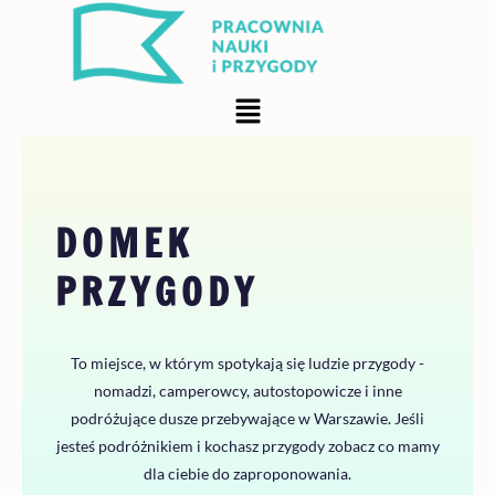
Przejdź
do
treści
Menu
DOMEK
PRZYGODY
To miejsce, w którym spotykają się ludzie przygody -
nomadzi, camperowcy, autostopowicze i inne
podróżujące dusze przebywające w Warszawie. Jeśli
jesteś podróżnikiem i kochasz przygody zobacz co mamy
dla ciebie do zaproponowania.