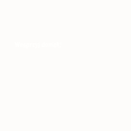
Wesprzyj domek!
Domek jest utrzymywany przez organizację
pozarządową, dzięki darowiznom i pracy osób
świadczących wolontariat.
Darowizny na domek należy wpłacać na
dedykowane subkonto: 69 1140 2017 0000 4602
1309 4891.
Potrzebujemy stałego wsparcia Patronek i Patronów,
żeby móc remontować i rozwijać ofertę domku.
Zostań Patronem niezwykłego miejsca, które