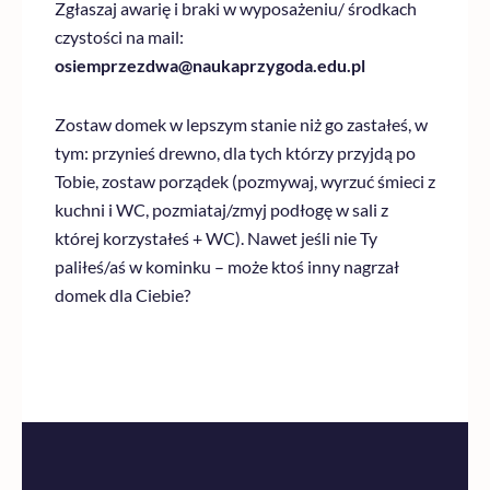
Zgłaszaj awarię i braki w wyposażeniu/ środkach
czystości na mail:
osiemprzezdwa@naukaprzygoda.edu.pl
Zostaw domek w lepszym stanie niż go zastałeś, w
tym: przynieś drewno, dla tych którzy przyjdą po
Tobie, zostaw porządek (pozmywaj, wyrzuć śmieci z
kuchni i WC, pozmiataj/zmyj podłogę w sali z
której korzystałeś + WC). Nawet jeśli nie Ty
paliłeś/aś w kominku – może ktoś inny nagrzał
domek dla Ciebie?