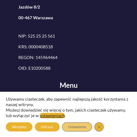
Jazdów 8/2
00-467 Warszawa
NIP: 525 25 25 561
KRS: 0000408518
REGON: 145964464
OID: E10200588
Menu
Menu
Używamy ciasteczek, aby zapewnić najlepszą jakość korzystania z
naszej witryny.
Możesz dowiedzieć się więcej o tym, jakich ciasteczek używamy,
lub wyłączyć je w
ustawieniach
.
F
I
Y
L
Zamknij panel pow
Akceptuj
Odrzuć
Ustawienia
a
n
o
i
c
s
u
n
e
t
t
k