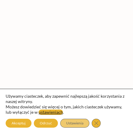
Używamy ciasteczek, aby zapewnić najlepszą jakość korzystania z
naszej witryny.
Możesz dowiedzieć się więcej o tym, jakich ciasteczek używamy,
lub wyłączyć je w
ustawieniach
.
Prawa autorskie © 2026 Fundacja nauka przygoda | Obsługiwane
przez
Motyw Astra WordPress
Zamknij panel pow
Akceptuj
Odrzuć
Ustawienia