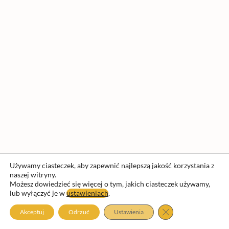
Używamy ciasteczek, aby zapewnić najlepszą jakość korzystania z
naszej witryny.
Możesz dowiedzieć się więcej o tym, jakich ciasteczek używamy,
lub wyłączyć je w
ustawieniach
.
Prawa autorskie © 2026 Fundacja nauka przygoda | Obsługiwane
przez
Motyw Astra WordPress
Zamknij panel pow
Akceptuj
Odrzuć
Ustawienia