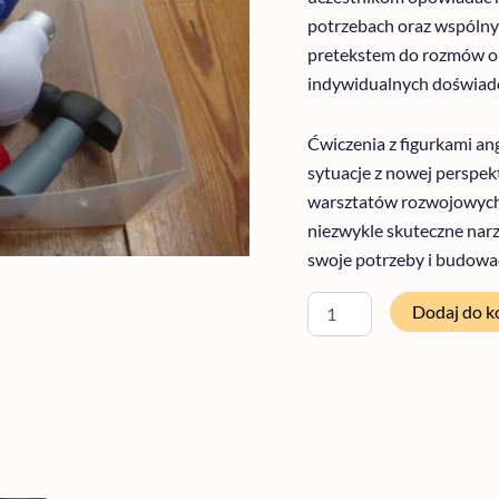
potrzebach oraz wspólnych
pretekstem do rozmów o w
indywidualnych doświadc
Ćwiczenia z figurkami ang
sytuacje z nowej perspek
warsztatów rozwojowych, 
niezwykle skuteczne narz
swoje potrzeby i budowa
Dodaj do k