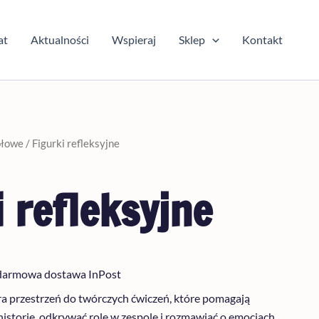
at
Aktualności
Wspieraj
Sklep
Kontakt
ołowe
/ Figurki refleksyjne
i refleksyjne
darmowa dostawa InPost
ra przestrzeń do twórczych ćwiczeń, które pomagają
storie, odkrywać role w zespole i rozmawiać o emocjach,