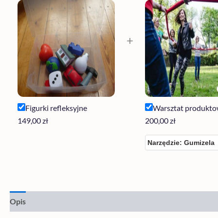
+
Figurki refleksyjne
Warsztat produkt
149,00
zł
200,00
zł
Opis