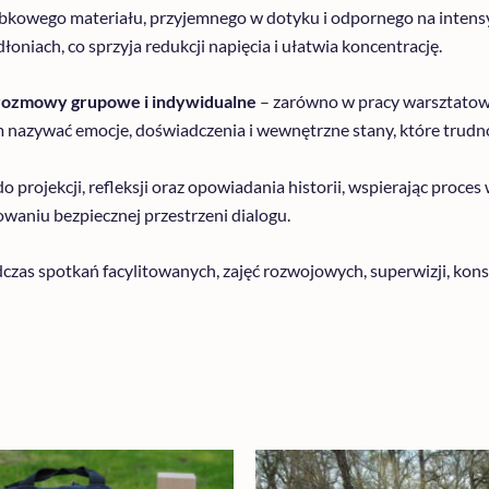
kowego materiału, przyjemnego w dotyku i odpornego na intensyw
łoniach, co sprzyja redukcji napięcia i ułatwia koncentrację.
 rozmowy grupowe i indywidualne
– zarówno w pracy warsztatowej
 nazywać emocje, doświadczenia i wewnętrzne stany, które trudn
 do projekcji, refleksji oraz opowiadania historii, wspierając pro
owaniu bezpiecznej przestrzeni dialogu.
zas spotkań facylitowanych, zajęć rozwojowych, superwizji, konsu
Zakres
Ten
cen: