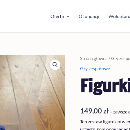
Oferta
O fundacji
Wolontari
ilość
Strona główna
/
Gry zesp
Figurki
Gry zespołowe
refleksyjne
Figurk
149,00
zł
+ zawsze 
Ten zestaw figurek otwie
uczestnikom opowiadać hi