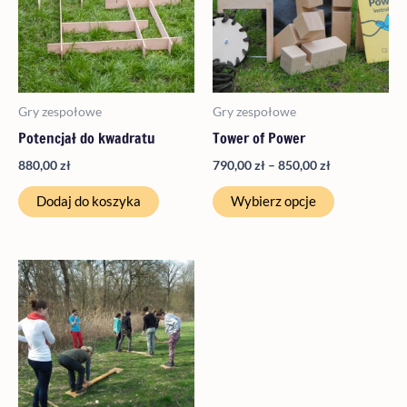
850,00 zł
wariantów.
Opcje
można
wybrać
Gry zespołowe
Gry zespołowe
na
Potencjał do kwadratu
Tower of Power
stronie
produktu
880,00
zł
790,00
zł
–
850,00
zł
Dodaj do koszyka
Wybierz opcje