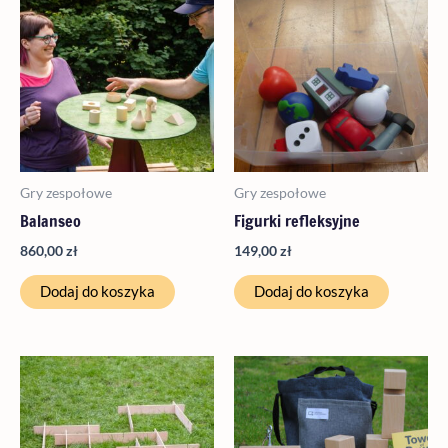
Gry zespołowe
Gry zespołowe
Balanseo
Figurki refleksyjne
860,00
zł
149,00
zł
Dodaj do koszyka
Dodaj do koszyka
Zakres
Ten
cen:
produkt
od
790,00 zł
ma
do
wiele