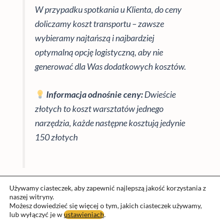
W przypadku spotkania u Klienta, do ceny
doliczamy koszt transportu – zawsze
wybieramy najtańszą i najbardziej
optymalną opcję logistyczną, aby nie
generować dla Was dodatkowych kosztów.
Informacja odnośnie ceny:
Dwieście
złotych to koszt warsztatów jednego
narzędzia, każde następne kosztują jedynie
150 złotych
Używamy ciasteczek, aby zapewnić najlepszą jakość korzystania z
naszej witryny.
Możesz dowiedzieć się więcej o tym, jakich ciasteczek używamy,
lub wyłączyć je w
ustawieniach
.
Prawa autorskie © 2026 Fundacja nauka przygoda | Obsługiwane