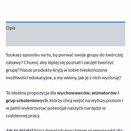
Opis
Informacje dodatkowe
Szukasz sposobu na to, by porwać swoje grupy do twórczej
zabawy? Chcesz, aby lepiej się poznali i zaczęli tworzyć
grupę? Nasze produkty kryją w sobie nieskończone
możliwości edukacyjne, a my wiemy, jak je z nich wycisnąć!
To idealna propozycja dla
wychowawców, animatorów i
grup szkoleniowych
, którzy chcą wejść na wyższy poziom i
w pełni wykorzystać potencjał naszych narzędzi w
codziennej pracy.
Jak to działa?
Nasz doświadczony trener przeprowadzi dla